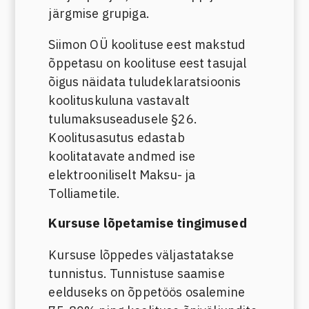
järgmise grupiga.
Siimon OÜ koolituse eest makstud
õppetasu on koolituse eest tasujal
õigus näidata tuludeklaratsioonis
koolituskuluna vastavalt
tulumaksuseadusele §26.
Koolitusasutus edastab
koolitatavate andmed ise
elektrooniliselt Maksu- ja
Tolliametile.
Kursuse lõpetamise tingimused
Kursuse lõppedes väljastatakse
tunnistus. Tunnistuse saamise
eelduseks on õppetöös osalemine