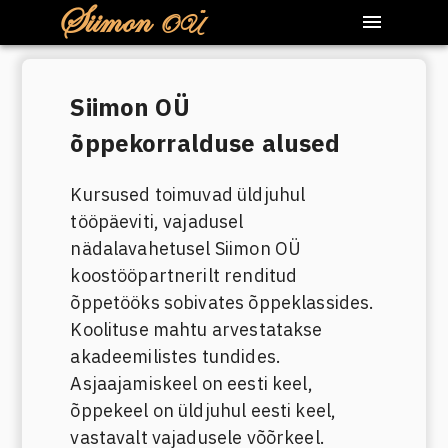
Siimon
OÜ
Siimon OÜ
õppekorralduse alused
Kursused toimuvad üldjuhul
tööpäeviti, vajadusel
nädalavahetusel Siimon OÜ
koostööpartnerilt renditud
õppetööks sobivates õppeklassides.
Koolituse mahtu arvestatakse
akadeemilistes tundides.
Asjaajamiskeel on eesti keel,
õppekeel on üldjuhul eesti keel,
vastavalt vajadusele võõrkeel.