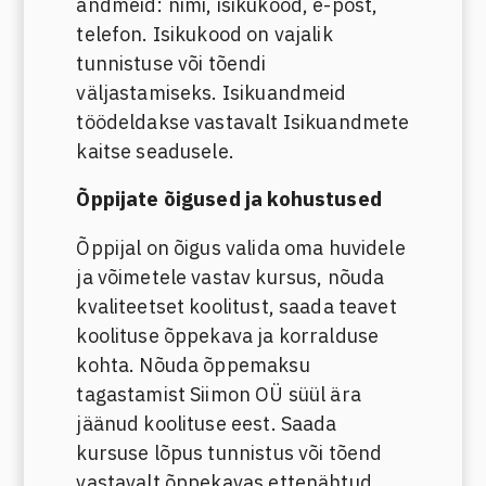
andmeid: nimi, isikukood, e-post,
telefon. Isikukood on vajalik
tunnistuse või tõendi
väljastamiseks. Isikuandmeid
töödeldakse vastavalt Isikuandmete
kaitse seadusele.
Õppijate õigused ja kohustused
Õppijal on õigus valida oma huvidele
ja võimetele vastav kursus, nõuda
kvaliteetset koolitust, saada teavet
koolituse õppekava ja korralduse
kohta. Nõuda õppemaksu
tagastamist Siimon OÜ süül ära
jäänud koolituse eest. Saada
kursuse lõpus tunnistus või tõend
vastavalt õppekavas ettenähtud