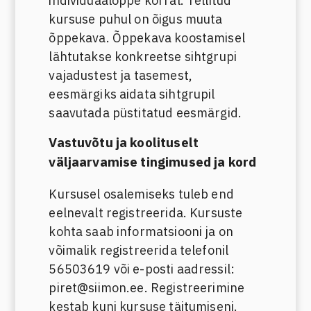
individuaalõppe korral. Tellitud
kursuse puhul on õigus muuta
õppekava. Õppekava koostamisel
lähtutakse konkreetse sihtgrupi
vajadustest ja tasemest,
eesmärgiks aidata sihtgrupil
saavutada püstitatud eesmärgid.
Vastuvõtu ja koolituselt
väljaarvamise tingimused ja kord
Kursusel osalemiseks tuleb end
eelnevalt registreerida. Kursuste
kohta saab informatsiooni ja on
võimalik registreerida telefonil
56503619 või e-posti aadressil:
piret@siimon.ee. Registreerimine
kestab kuni kursuse täitumiseni.