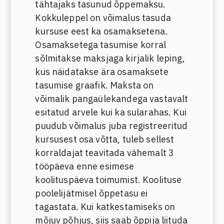
tähtajaks tasunud õppemaksu.
Kokkuleppel on võimalus tasuda
kursuse eest ka osamaksetena.
Osamaksetega tasumise korral
sõlmitakse maksjaga kirjalik leping,
kus näidatakse ära osamaksete
tasumise graafik. Maksta on
võimalik pangaülekandega vastavalt
esitatud arvele kui ka sularahas. Kui
puudub võimalus juba registreeritud
kursusest osa võtta, tuleb sellest
korraldajat teavitada vähemalt 3
tööpäeva enne esimese
koolituspäeva toimumist. Koolituse
poolelijätmisel õppetasu ei
tagastata. Kui katkestamiseks on
mõjuv põhjus, siis saab õppija liituda