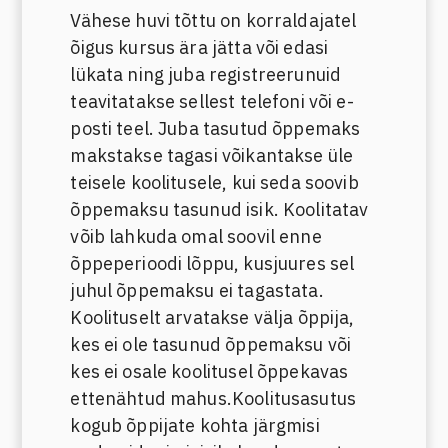
Vähese huvi tõttu on korraldajatel
õigus kursus ära jätta või edasi
lükata ning juba registreerunuid
teavitatakse sellest telefoni või e-
posti teel. Juba tasutud õppemaks
makstakse tagasi võikantakse üle
teisele koolitusele, kui seda soovib
õppemaksu tasunud isik. Koolitatav
võib lahkuda omal soovil enne
õppeperioodi lõppu, kusjuures sel
juhul õppemaksu ei tagastata.
Koolituselt arvatakse välja õppija,
kes ei ole tasunud õppemaksu või
kes ei osale koolitusel õppekavas
ettenähtud mahus.Koolitusasutus
kogub õppijate kohta järgmisi